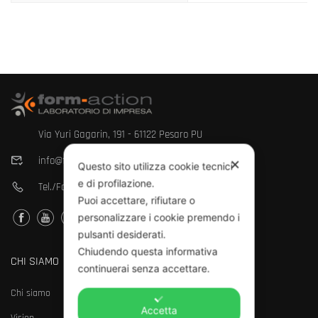
Via Yuri Gagarin, 191 - 61122 Pesaro PU
info@form-action.it
✕
Questo sito utilizza cookie tecnici
e di profilazione.
Tel./Fax.
0721 854615
Puoi accettare, rifiutare o
personalizzare i cookie premendo i
pulsanti desiderati.
Chiudendo questa informativa
CHI SIAMO
continuerai senza accettare.
Chi siamo
Accetta