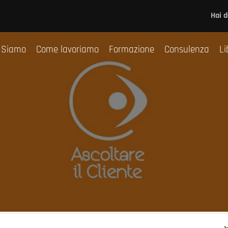
Chi Siamo
Come lavoriamo
Formazione
Co
Hai 
 Siamo
Come lavoriamo
Formazione
Consulenza
Li