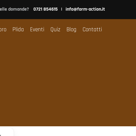
nsulenza
Libro
Plida
Eventi
Quiz
Blog
Contatti
delle domande?
0721 854615
|
info@form-action.it
bro
Plida
Eventi
Quiz
Blog
Contatti