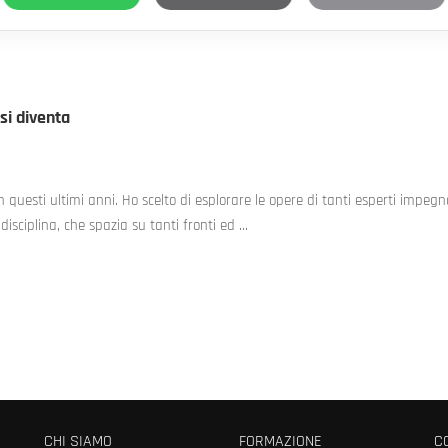
si diventa
n questi ultimi anni. Ho scelto di esplorare le opere di tanti esperti impegn
isciplina, che spazia su tanti fronti ed …
CHI SIAMO
FORMAZIONE
C