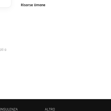
Risorse Umane
ati a
ONSULENZA
ALTRO