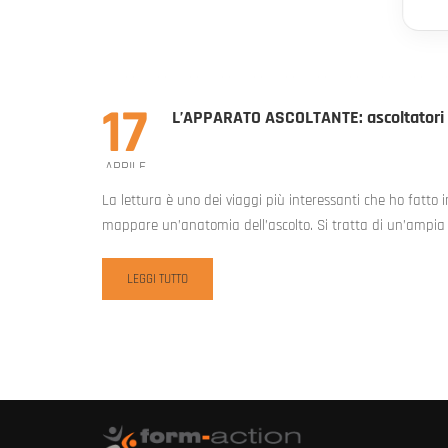
17
L’APPARATO ASCOLTANTE: ascoltatori 
APRILE
La lettura è uno dei viaggi più interessanti che ho fatto i
mappare un’anatomia dell’ascolto. Si tratta di un’ampia d
READ
LEGGI TUTTO
MORE
ABOUT
L’APPARATO
ASCOLTANTE:
ASCOLTATORI
SI
DIVENTA