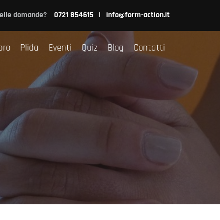
nsulenza
Libro
Plida
Eventi
Quiz
Blog
Contatti
delle domande?
0721 854615
|
info@form-action.it
bro
Plida
Eventi
Quiz
Blog
Contatti