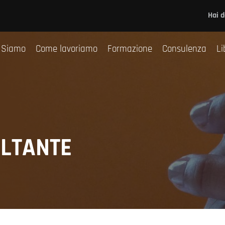
Chi Siamo
Come lavoriamo
Formazione
Co
Hai 
 Siamo
Come lavoriamo
Formazione
Consulenza
Li
LTANTE