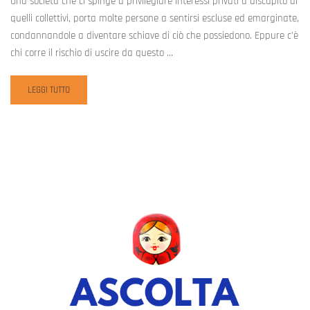
Una società che ci spinge a privilegiare interessi privati a discapito di
quelli collettivi, porta molte persone a sentirsi escluse ed emarginate,
condannandole a diventare schiave di ciò che possiedono. Eppure c’è
chi corre il rischio di uscire da questo …
READ
LEGGI TUTTO
MORE
ABOUT
IL
DESIDERIO
DI
ASCOLTARE
È
IL
PIÙ
ONTOLOGICO
DELL’ESSERE.