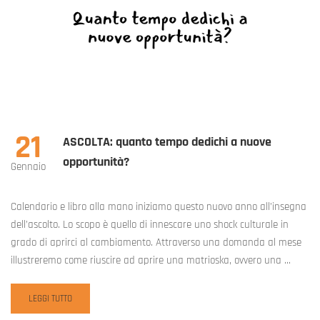
21
ASCOLTA: quanto tempo dedichi a nuove
opportunità?
Gennaio
Calendario e libro alla mano iniziamo questo nuovo anno all’insegna
dell’ascolto. Lo scopo è quello di innescare uno shock culturale in
grado di aprirci al cambiamento. Attraverso una domanda al mese
illustreremo come riuscire ad aprire una matrioska, ovvero una …
READ
LEGGI TUTTO
MORE