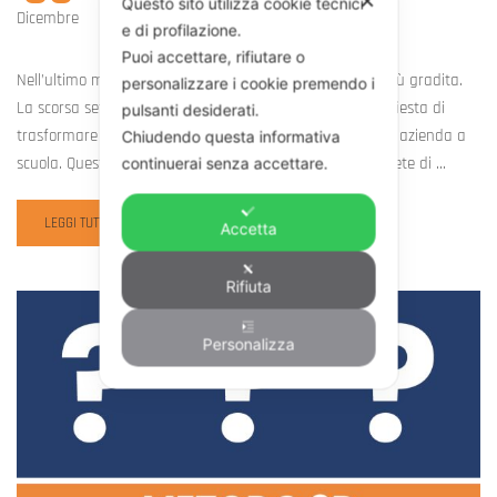
✕
Questo sito utilizza cookie tecnici
Linkedin
Dicembre
e di profilazione.
Puoi accettare, rifiutare o
Nell’ultimo mese dell’anno non poteva arrivarci notizia più gradita.
personalizzare i cookie premendo i
La scorsa settimana Linkedin ha accettato la nostra richiesta di
pulsanti desiderati.
trasformare la categoria della pagina di Form-Action da azienda a
Chiudendo questa informativa
scuola. Questa modifica è stata accettata in virtù della rete di …
continuerai senza accettare.
READ
LEGGI TUTTO
Accetta
MORE
ABOUT
Rifiuta
SIAMO
STATI
RICONOSCIUTI
Personalizza
SCUOLA
D’IMPRESA
SU
LINKEDIN