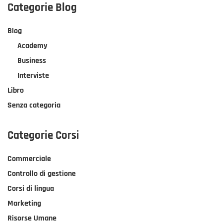
METODO
Categorie Blog
3P:
QUALI
Blog
DOMANDE
PER
Academy
UN
Business
ASCOLTO
COMMERCIALE?
Interviste
Libro
Senza categoria
Categorie Corsi
Commerciale
Controllo di gestione
Corsi di lingua
Marketing
Risorse Umane