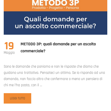
19
METODO 3P: quali domande per un ascolto
commerciale?
Maggio
Sono le domande che poniamo e non le risposte che diamo che
guidano una trattativa. Pensateci un attimo. Se io rispondo ad una
domanda, non faccio altro che confermare o meno un pensiero di
chi me l’ha posta, con il …
READ
LEGGI TUTTO
MORE
ABOUT