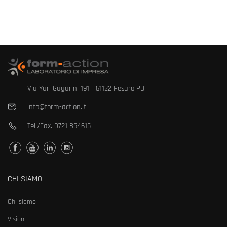
Via Yuri Gagarin, 191 - 61122 Pesaro PU
info@form-action.it
Tel./Fax.
0721 854615
CHI SIAMO
Chi siamo
Vision