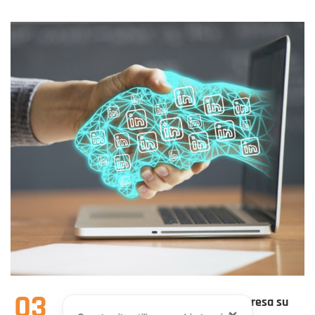
ABOUT
ASCOLTA:
QUANTO
TEMPO
DEDICHI
A
NUOVE
OPPORTUNITÀ?
03
Siamo stati riconosciuti scuola d’impresa su