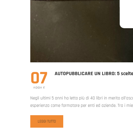
07
AUTOPUBBLICARE UN LIBRO: 5 scelte
APRILE
Negli ultimi 5 anni ho letto più di 40 libri in merito all’
esperienza come formatore per enti ed aziende. Tra i miei
READ
LEGGI TUTTO
MORE
ABOUT