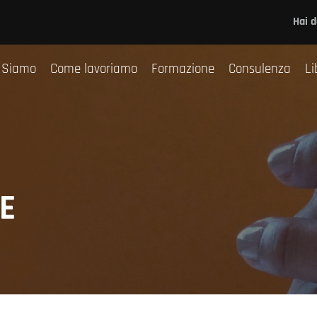
Chi Siamo
Come lavoriamo
Formazione
Co
Hai 
 Siamo
Come lavoriamo
Formazione
Consulenza
Li
E