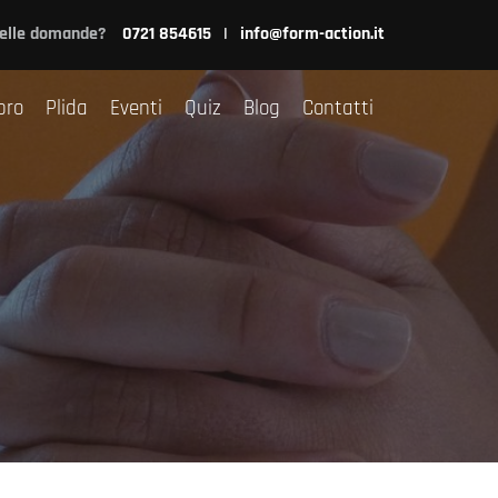
nsulenza
Libro
Plida
Eventi
Quiz
Blog
Contatti
delle domande?
0721 854615
|
info@form-action.it
bro
Plida
Eventi
Quiz
Blog
Contatti