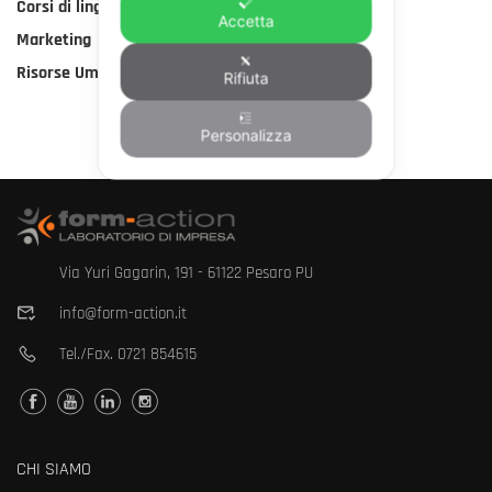
Corsi di lingua
Accetta
Marketing
Risorse Umane
Rifiuta
Personalizza
Via Yuri Gagarin, 191 - 61122 Pesaro PU
info@form-action.it
Tel./Fax.
0721 854615
CHI SIAMO