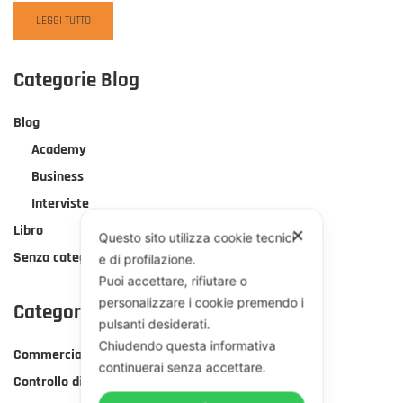
READ
LEGGI TUTTO
MORE
ABOUT
AUTOPUBBLICARE
Categorie Blog
UN
LIBRO:
Blog
5
SCELTE
Academy
DA
Business
IMPRENDITORE
Interviste
Libro
✕
Questo sito utilizza cookie tecnici
Senza categoria
e di profilazione.
Puoi accettare, rifiutare o
personalizzare i cookie premendo i
Categorie Corsi
pulsanti desiderati.
Chiudendo questa informativa
Commerciale
continuerai senza accettare.
Controllo di gestione