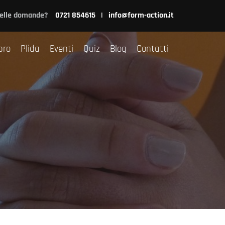
nsulenza
Libro
Plida
Eventi
Quiz
Blog
Contatti
delle domande?
0721 854615
|
info@form-action.it
bro
Plida
Eventi
Quiz
Blog
Contatti