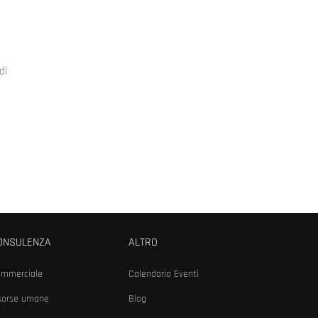
di
ONSULENZA
ALTRO
mmerciale
Calendario Eventi
sorse umane
Blog