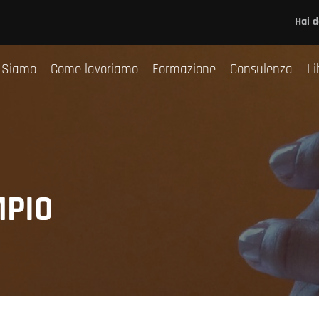
Chi Siamo
Come lavoriamo
Formazione
Co
Hai 
 Siamo
Come lavoriamo
Formazione
Consulenza
Li
MPIO