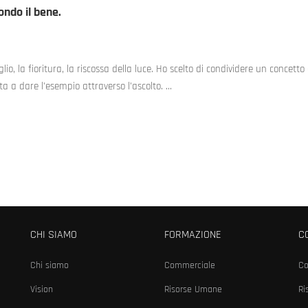
ondo il bene.
lio, la fioritura, la riscossa della luce. Ho scelto di condividere un concetto 
iuta a dare l’esempio attraverso l’ascolto. …
CHI SIAMO
FORMAZIONE
C
Chi siamo
Commerciale
Co
Vision
Risorse Umane
Ri