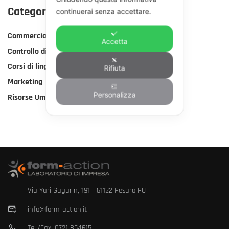
Categorie Corsi
continuerai senza accettare.
Commerciale
Accetta
Controllo di gestione
Corsi di lingua
Rifiuta
Marketing
Personalizza
Risorse Umane
Via Yuri Gagarin, 191 - 61122 Pesaro PU
info@form-action.it
Tel./Fax.
0721 854615