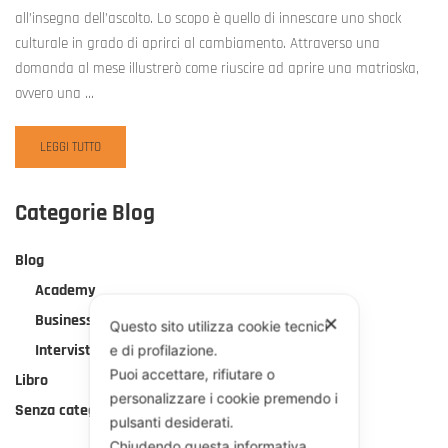
all’insegna dell’ascolto. Lo scopo è quello di innescare uno shock
culturale in grado di aprirci al cambiamento. Attraverso una
domanda al mese illustrerò come riuscire ad aprire una matrioska,
ovvero una …
READ
LEGGI TUTTO
MORE
ABOUT
ASCOLTA:
Categorie Blog
QUALI
DISTRAZIONI
Blog
PUOI
CONCEDERTI?
Academy
Business
✕
Questo sito utilizza cookie tecnici
Interviste
e di profilazione.
Puoi accettare, rifiutare o
Libro
personalizzare i cookie premendo i
Senza categoria
pulsanti desiderati.
Chiudendo questa informativa