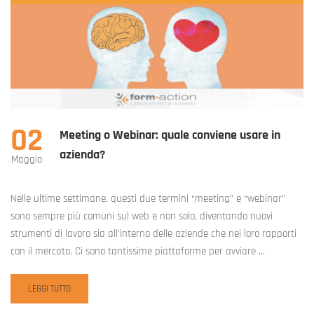
02
Meeting o Webinar: quale conviene usare in
azienda?
Maggio
Nelle ultime settimane, questi due termini “meeting” e “webinar”
sono sempre più comuni sul web e non solo, diventando nuovi
strumenti di lavoro sia all’interno delle aziende che nei loro rapporti
con il mercato. Ci sono tantissime piattaforme per avviare …
READ
LEGGI TUTTO
MORE