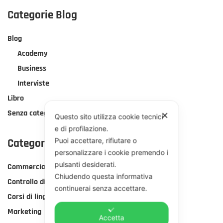
ABOUT
MEETING
Categorie Blog
O
WEBINAR:
Blog
QUALE
CONVIENE
Academy
USARE
Business
IN
AZIENDA?
Interviste
Libro
Senza categoria
✕
Questo sito utilizza cookie tecnici
e di profilazione.
Puoi accettare, rifiutare o
Categorie Corsi
personalizzare i cookie premendo i
pulsanti desiderati.
Commerciale
Chiudendo questa informativa
Controllo di gestione
continuerai senza accettare.
Corsi di lingua
Marketing
Accetta