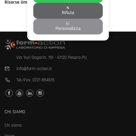
Risorse Umane
Rifiuta
Personalizza
Via Yuri Gagarin, 191 - 61122 Pesaro PU
info@form-action.it
Tel./Fax.
0721 854615
CHI SIAMO
Chi siamo