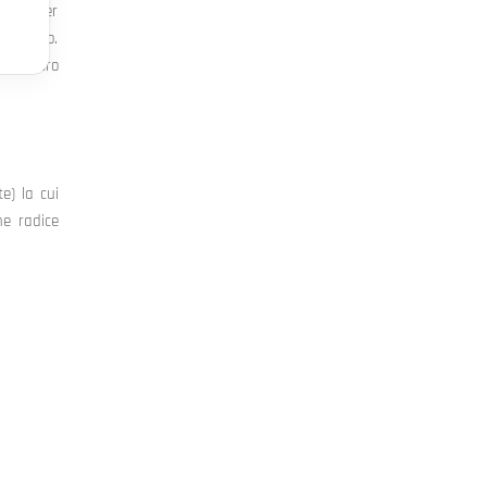
 da poter
sostegno.
alla loro
te) la cui
ne radice