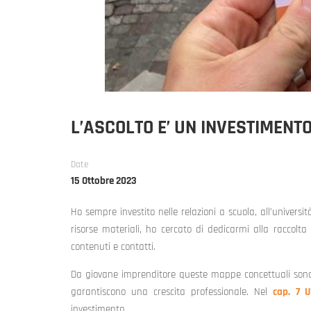
L’ASCOLTO E’ UN INVESTIMENTO
Date
15 Ottobre 2023
Ho sempre investito nelle relazioni a scuola, all’universit
risorse materiali, ho cercato di dedicarmi alla raccolta
contenuti e contatti.
Da giovane imprenditore queste mappe concettuali sono l
garantiscono una crescita professionale. Nel
cap. 7 
investimento.