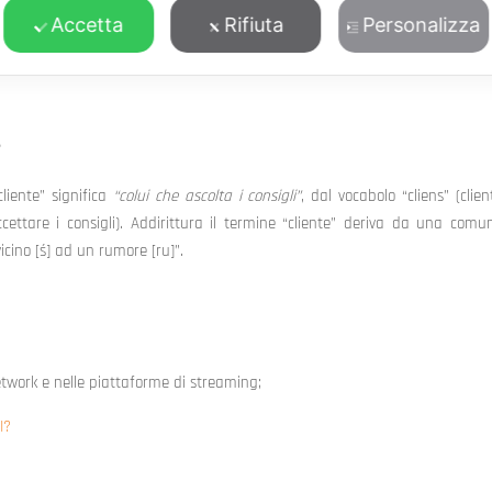
 intraprendere è quello di circondarsi di fonti di informazioni attendibili,
Accetta
Rifiuta
Personalizza
nto di riferimento per i clienti (e non solo) che cercano in noi conferme e 
 di poter garantire a tutti un percorso di accesso alle informazioni e 
?
cliente”
significa
“colui che ascolta i consigli”
, dal vocabolo “cliens” (clien
cettare i consigli).
Addirittura il termine “cliente” deriva da una comu
vicino [ś] ad un rumore [ru]”.
etwork e nelle piattaforme di streaming;
I?