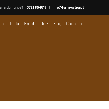
nsulenza
Libro
Plida
Eventi
Quiz
Blog
Contatti
delle domande?
0721 854615
|
info@form-action.it
bro
Plida
Eventi
Quiz
Blog
Contatti