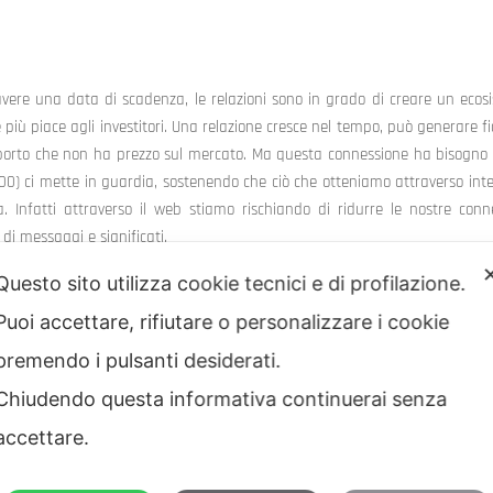
 avere una data di scadenza, le relazioni sono in grado di creare un ecos
più piace agli investitori. Una relazione cresce nel tempo, può generare fi
pporto che non ha prezzo sul mercato. Ma questa connessione ha bisogno 
00) ci mette in guardia, sostenendo che ciò che otteniamo attraverso int
 Infatti attraverso il web stiamo rischiando di ridurre le nostre conn
di messaggi e significati.
Questo sito utilizza cookie tecnici e di profilazione.
Puoi accettare, rifiutare o personalizzare i cookie
rio nella gestione delle relazioni interpersonali e trasformarle in un patr
premendo i pulsanti desiderati.
a di ascolto si traduce in:
Chiudendo questa informativa continuerai senza
accettare.