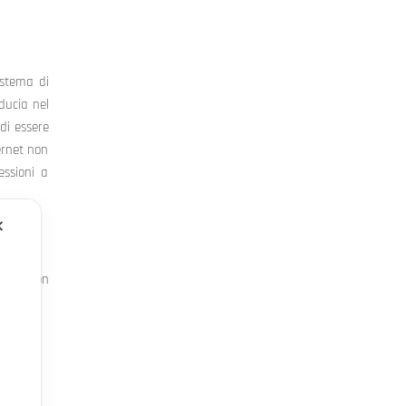
istema di
ducia nel
di essere
ernet non
essioni a
✕
imonio con