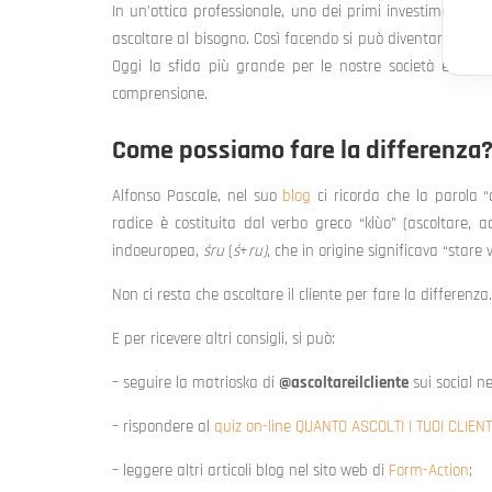
In un’ottica professionale, uno dei primi investimenti da
ascoltare al bisogno. Così facendo si può diventare un pu
Oggi la sfida più grande per le nostre società è quella
comprensione.
Come possiamo fare la differenza
Alfonso Pascale, nel suo
blog
ci ricorda che la parola “
radice è costituita dal verbo greco “klùo” (ascoltare, ac
indoeuropea,
śru
(
ś
+
ru)
, che in origine significava “stare 
Non ci resta che ascoltare il cliente per fare la differenza.
E per ricevere altri consigli, si può:
– seguire la matrioska di
@ascoltareilcliente
sui social n
– rispondere al
quiz on-line QUANTO ASCOLTI I TUOI CLIENT
– leggere altri articoli blog nel sito web di
Form-Action
;