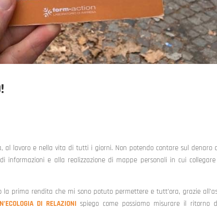
!
à, al lavoro e nella vita di tutti i giorni. Non potendo contare sul denaro 
 di informazioni e alla realizzazione di mappe personali in cui collegare 
a prima rendita che mi sono potuto permettere e tutt’ora, grazie all’as
UN’ECOLOGIA DI RELAZIONI
spiego come possiamo misurare il ritorno d