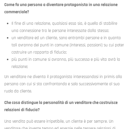
Come fa una persona a diventare protagonista in una relazione
commerciale?
Il fine di una relazione, qualsiasi essa sia, è quello di stabilire
una connessione tra le persone interessate dalla stessa;
un venditore ed un cliente, sono entrambi persone e in quanto
tali avranno dei punti in comune (interessi, passioni) su cui poter
costruire un rapporto di fiducia;
più punti in comune si avranno, più successo e più vita avrà la
relazione;
Un venditore ne diventa il protagonista interessandosi in primis alla
persona con cui si sta confrontando e solo successivamente al suo
ruolo da cliente.
Che cosa distingue la personalità di un venditore che costruisce
relazioni di fiducia?
Una vendita può essere irripetibile, un cliente è per sempre. Un
venditore che investe tempo ed energie nelle tessere relazioni di