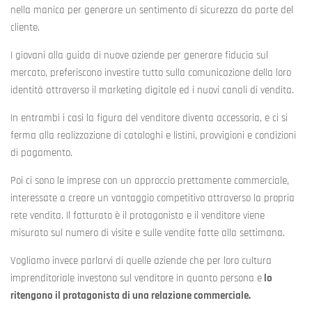
nella manica per generare un sentimento di sicurezza da parte del
cliente.
I giovani alla guida di nuove aziende per generare fiducia sul
mercato, preferiscono investire tutto sulla comunicazione della loro
identità attraverso il marketing digitale ed i nuovi canali di vendita.
In entrambi i casi la figura del venditore diventa accessoria, e ci si
ferma alla realizzazione di cataloghi e listini, provvigioni e condizioni
di pagamento.
Poi ci sono le imprese con un approccio prettamente commerciale,
interessate a creare un vantaggio competitivo attraverso la propria
rete vendita. Il fatturato è il protagonista e il venditore viene
misurato sul numero di visite e sulle vendite fatte alla settimana.
Vogliamo invece parlarvi di quelle aziende che per loro cultura
imprenditoriale investono sul venditore in quanto persona e
lo
ritengono il protagonista di una relazione commerciale.