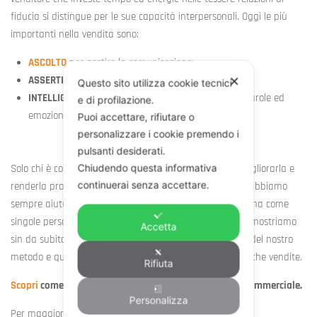
fiducia si distingue per le sue capacità interpersonali. Oggi le più
importanti nella vendita sono:
ASCOLTO
per gestire la comunicazione;
ASSERTIVITA’
per aumentare la propria leadership;
✕
Questo sito utilizza cookie tecnici
INTELLIGENZA EMOTIVA
per far dialogare pensieri, parole ed
e di profilazione.
emozioni;
Puoi accettare, rifiutare o
personalizzare i cookie premendo i
pulsanti desiderati.
Chiudendo questa informativa
Solo chi è consapevole della propria
personalità
, può migliorarla e
continuerai senza accettare.
renderla proficua in tutta spontaneità. In
Form-Action
,
abbiamo
sempre aiutato le aziende ed i venditori a conoscersi prima come
singole persone e poi come rete vendita. Così facendo dimostriamo
Accetta
sin da subito a loro stessi quali sono i vantaggi concreti del nostro
metodo e quanto sia poi più facile fare clienti, piuttosto che vendite.
Rifiuta
Scopri
come diventare protagonista del tuo successo commerciale.
Personalizza
Per maggiori informazioni potete contattarci scrivendo a