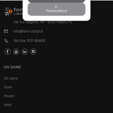
Personalizza
Via Yuri Gagarin, 191 - 61122 Pesaro PU
info@form-action.it
Tel./Fax.
0721 854615
CHI SIAMO
Chi siamo
Vision
Mission
Valori