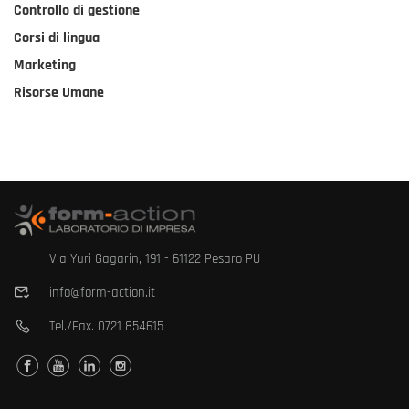
Controllo di gestione
Corsi di lingua
Marketing
Risorse Umane
Via Yuri Gagarin, 191 - 61122 Pesaro PU
info@form-action.it
Tel./Fax.
0721 854615