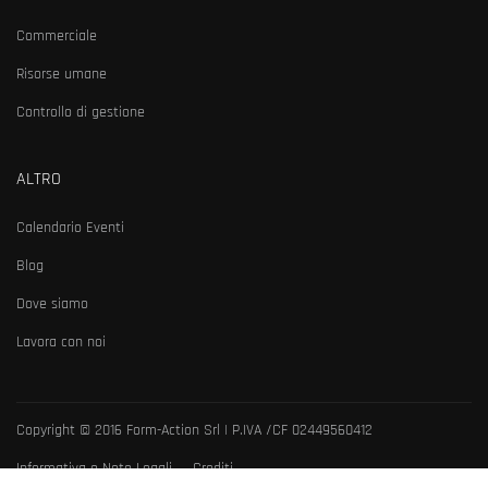
Commerciale
Risorse umane
Controllo di gestione
ALTRO
Calendario Eventi
Blog
Dove siamo
Lavora con noi
Copyright © 2016 Form-Action Srl | P.IVA /CF 02449560412
Informativa e Note Legali
Crediti