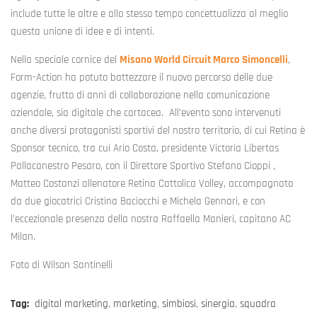
include tutte le altre e allo stesso tempo concettualizza al meglio
questa unione di idee e di intenti.
Nella speciale cornice del
Misano World Circuit Marco Simoncelli
,
Form-Action ha potuto battezzare il nuovo percorso delle due
agenzie, frutto di anni di collaborazione nella comunicazione
aziendale, sia digitale che cartacea. All’evento sono intervenuti
anche diversi protagonisti sportivi del nostro territorio, di cui Retina è
Sponsor tecnico, tra cui Ario Costa, presidente Victoria Libertas
Pallacanestro Pesaro, con il Direttore Sportivo Stefano Cioppi ,
Matteo Costanzi allenatore Retina Cattolica Volley, accompagnato
da due giocatrici Cristina Baciocchi e Michela Gennari, e con
l’eccezionale presenza della nostra Raffaella Manieri, capitano AC
Milan.
Foto di Wilson Santinelli
Tag:
digital marketing
,
marketing
,
simbiosi
,
sinergia
,
squadra