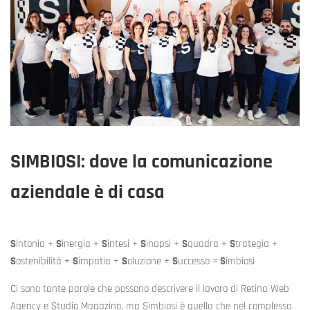
SIMBIOSI: dove la comunicazione
aziendale è di casa
S
intonia +
S
inergia +
S
intesi +
S
inapsi +
S
quadra +
S
trategia +
S
ostenibilità +
S
impatia +
S
oluzione +
S
uccesso =
S
imbiosi
Ci sono tante parole che possono descrivere il lavoro di Retina Web
Agency e Studio Magazino, ma Simbiosi è quella che nel complesso