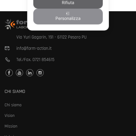
Rifiuta
Personalizza
Via Yuri Gagarin, 191 - 61122 Pesaro PU
info@form-action.it
Tel./Fax.
0721 854615
CHI SIAMO
Chi siamo
Vision
Mission