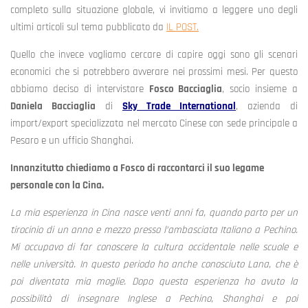
completo sulla situazione globale, vi invitiamo a leggere uno degli
ultimi articoli sul tema pubblicato da
IL POST.
Quello che invece vogliamo cercare di capire oggi sono gli scenari
economici che si potrebbero avverare nei prossimi mesi. Per questo
abbiamo deciso di intervistare
Fosco Bacciaglia
, socio insieme a
Daniela Bacciaglia
di
Sky
T
rade International
, azienda di
import/export specializzata nel mercato Cinese con sede principale a
Pesaro e un ufficio Shanghai.
Innanzitutto chiediamo a Fosco di raccontarci il suo legame
personale con la Cina.
La mia esperienza in Cina nasce venti anni fa, quando parto per un
tirocinio di un anno e mezzo presso l’ambasciata Italiano a Pechino.
Mi occupavo di far conoscere la cultura occidentale nelle scuole e
nelle università. In questo periodo ho anche conosciuto Lana, che è
poi diventata mia moglie. Dopo questa esperienza ho avuto la
possibilità di insegnare Inglese a Pechino, Shanghai e poi