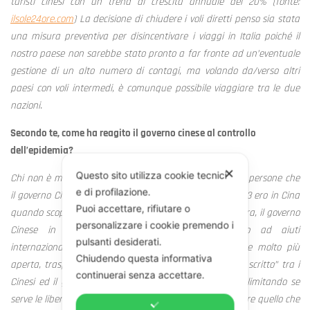
turisti cinesi con un trend di crescita annuale del 20% (fonte:
ilsole24ore.com
) La decisione di chiudere i voli diretti penso sia stata
una misura preventiva per disincentivare i viaggi in Italia poiché il
nostro paese non sarebbe stato pronto a far fronte ad un’eventuale
gestione di un alto numero di contagi, ma volando da/verso altri
paesi con voli intermedi, è comunque possibile viaggiare tra le due
nazioni.
Secondo te, come ha reagito il governo cinese al controllo
dell’epidemia?
✕
Questo sito utilizza cookie tecnici
Chi non è mai stato in Cina, non ha idea del numero di persone che
e di profilazione.
il governo Cinese deve gestire ogni giorno. Nel 2002-2003 ero in Cina
Puoi accettare, rifiutare o
quando scoppiò l’epidemia della SARS e, rispetto ad allora, il governo
personalizzare i cookie premendo i
Cinese in questa nuova epidemia ha permesso ad aiuti
pulsanti desiderati.
internazionali di intervenire dimostrando una gestione molto più
Chiudendo questa informativa
aperta, trasparente ed organizzata. C’è un patto “non scritto” tra i
continuerai senza accettare.
Cinesi ed il governo: lo stato mantiene il paese sicuro, limitando se
serve le libertà individuali, ma permette ai cittadini di fare quello che