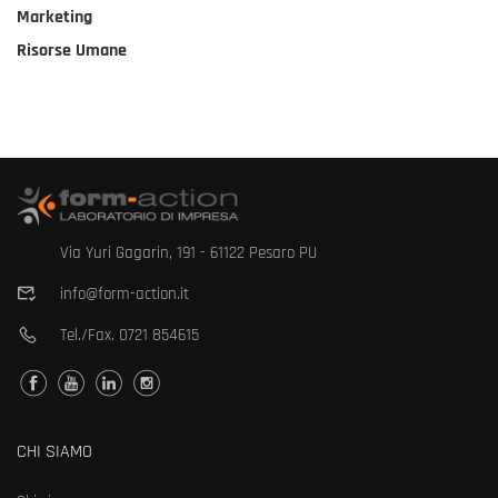
Marketing
Risorse Umane
Via Yuri Gagarin, 191 - 61122 Pesaro PU
info@form-action.it
Tel./Fax.
0721 854615
CHI SIAMO