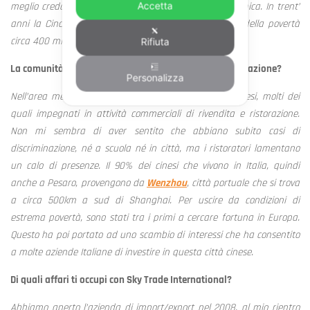
meglio credono per migliorare la loro situazione economica. In trent’
Accetta
anni la Cina ha contribuito a fare uscire dalla soglia della povertà
circa 400 milioni di persone.
Rifiuta
La comunità cinese locale come sta vivendo questa situazione?
Personalizza
Nell’area metropolitana di Pesaro vivono circa 300 cinesi, molti dei
quali impegnati in attività commerciali di rivendita e ristorazione.
Non mi sembra di aver sentito che abbiano subito casi di
discriminazione, né a scuola né in città, ma i ristoratori lamentano
un calo di presenze. Il 90% dei cinesi che vivono in Italia, quindi
anche a Pesaro, provengono da
Wenzhou
, città portuale che si trova
a circa 500km a sud di Shanghai. Per uscire da condizioni di
estrema povertà, sono stati tra i primi a cercare fortuna in Europa.
Questo ha poi portato ad uno scambio di interessi che ha consentito
a molte aziende Italiane di investire in questa città cinese.
Di quali affari ti occupi con Sky Trade International?
Abbiamo aperto l’azienda di import/export nel 2008, al mio rientro