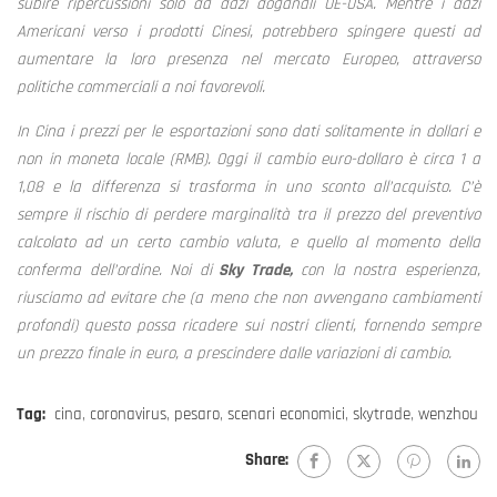
subire ripercussioni solo da dazi doganali UE-USA. Mentre i dazi
Americani verso i prodotti Cinesi, potrebbero spingere questi ad
aumentare la loro presenza nel mercato Europeo, attraverso
politiche commerciali a noi favorevoli.
In Cina i prezzi per le esportazioni sono dati solitamente in dollari e
non in moneta locale (RMB). Oggi il cambio euro-dollaro è circa 1 a
1,08 e la differenza si trasforma in uno sconto all’acquisto. C’è
sempre il rischio di perdere marginalità tra il prezzo del preventivo
calcolato ad un certo cambio valuta, e quello al momento della
conferma dell’ordine.
Noi di
Sky Trade,
con la nostra esperienza,
riusciamo ad evitare che (a meno che non avvengano cambiamenti
profondi) questo possa ricadere sui nostri clienti, fornendo sempre
un prezzo finale in euro, a prescindere dalle variazioni di cambio.
Tag:
cina
,
coronavirus
,
pesaro
,
scenari economici
,
skytrade
,
wenzhou
Share: