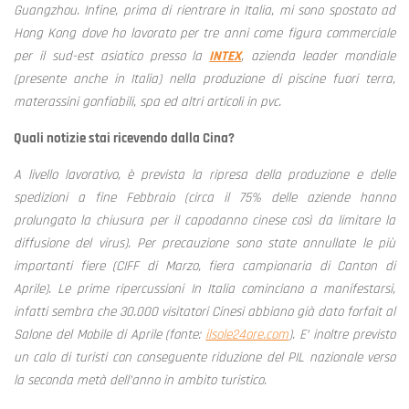
Guangzhou. Infine, prima di rientrare in Italia, mi sono spostato ad
Hong Kong dove ho lavorato per tre anni come figura commerciale
per il sud-est asiatico presso la
INTEX
, azienda leader mondiale
(presente anche in Italia) nella produzione di piscine fuori terra,
materassini gonfiabili, spa ed altri articoli in pvc.
Quali notizie stai ricevendo dalla Cina?
A livello lavorativo, è prevista la ripresa della produzione e delle
spedizioni a fine Febbraio (circa il 75% delle aziende hanno
prolungato la chiusura per il capodanno cinese così da limitare la
diffusione del virus). Per precauzione sono state annullate le più
importanti fiere (CIFF di Marzo, fiera campionaria di Canton di
Aprile). Le prime ripercussioni In Italia cominciano a manifestarsi,
infatti sembra che 30.000 visitatori Cinesi abbiano già dato forfait al
Salone del Mobile di Aprile (fonte:
ilsole24ore.com
). E’ inoltre previsto
un calo di turisti con conseguente riduzione del PIL nazionale verso
la seconda metà dell’anno in ambito turistico.